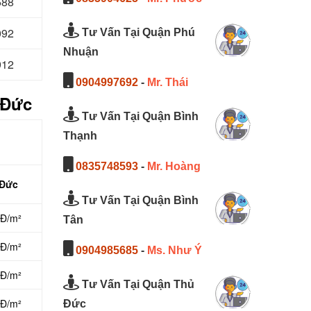
588
092
Tư Vấn Tại Quận Phú
Nhuận
912
0904997692
-
Mr. Thái
 Đức
Tư Vấn Tại Quận Bình
Thạnh
0835748593
-
Mr. Hoàng
 Đức
Tư Vấn Tại Quận Bình
NĐ/m²
Tân
NĐ/m²
0904985685
-
Ms. Như Ý
NĐ/m²
Tư Vấn Tại Quận Thủ
NĐ/m²
Đức