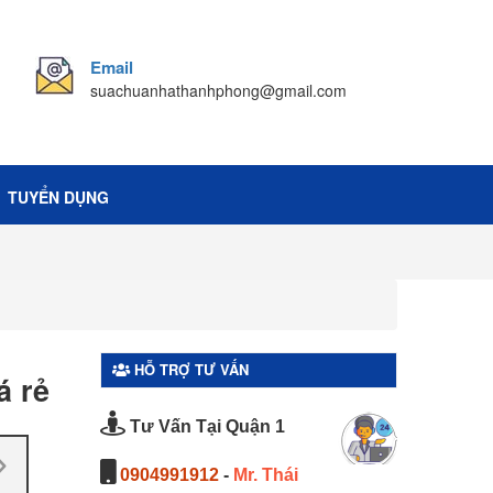
Email
suachuanhathanhphong@gmail.com
TUYỂN DỤNG
HỖ TRỢ TƯ VẤN
á rẻ
Tư Vấn Tại Quận 1
0904991912
-
Mr. Thái