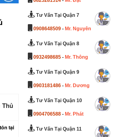
0825281514
-
Mr. Đạt
Tư Vấn Tại Quận 7
ủ
0908648509
-
Mr. Nguyên
Tư Vấn Tại Quận 8
0932498685
-
Mr. Thông
Tư Vấn Tại Quận 9
0903181486
-
Mr. Dương
Tư Vấn Tại Quận 10
c Thủ
0904706588
-
Mr. Phát
tôn tại
Tư Vấn Tại Quận 11