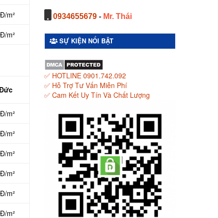
NĐ/m²
0934655679
-
Mr. Thái
NĐ/m²
SỰ KIỆN NỔI BẬT
✅ HOTLINE 0901.742.092
✅ Hỗ Trợ Tư Vấn Miễn Phí
 Đức
✅ Cam Kết Uy Tín Và Chất Lượng
NĐ/m²
NĐ/m²
NĐ/m²
NĐ/m²
NĐ/m²
NĐ/m²