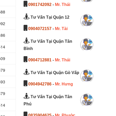
0901742092
-
Mr. Thái
588
Tư Vấn Tại Quận 12
092
0904072157
-
Mr. Tài
486
Tư Vấn Tại Quận Tân
514
Bình
509
0904712881
-
Mr. Thái
679
Tư Vấn Tại Quận Gò Vấp
593
0904942786
-
Mr. Hưng
679
Tư Vấn Tại Quận Tân
Phú
514
0835904625
-
Mr. Phước