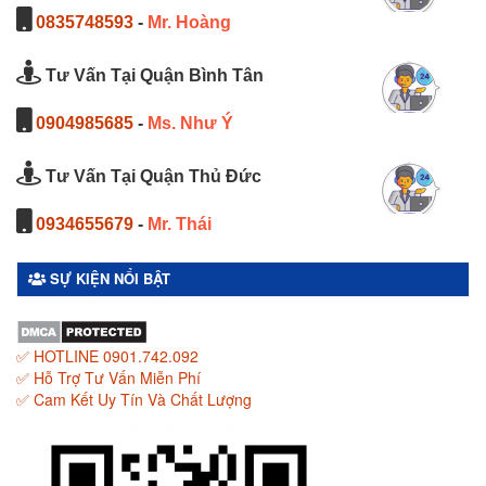
0835748593
-
Mr. Hoàng
Tư Vấn Tại Quận Bình Tân
0904985685
-
Ms. Như Ý
Tư Vấn Tại Quận Thủ Đức
0934655679
-
Mr. Thái
SỰ KIỆN NỔI BẬT
✅ HOTLINE 0901.742.092
✅ Hỗ Trợ Tư Vấn Miễn Phí
✅ Cam Kết Uy Tín Và Chất Lượng