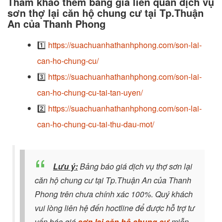
Thảm khảo thêm bảng giá liên quan dịch vụ
sơn thợ lại căn hộ chung cư tại Tp.Thuận
An của Thanh Phong
1️⃣
https://suachuanhathanhphong.com/son-lai-
can-ho-chung-cu/
3️⃣
https://suachuanhathanhphong.com/son-lai-
can-ho-chung-cu-tai-tan-uyen/
2️⃣
https://suachuanhathanhphong.com/son-lai-
can-ho-chung-cu-tai-thu-dau-mot/
Lưu ý:
Bảng báo giá dịch vụ thợ sơn lại
căn hộ chung cư tại Tp.Thuận An của Thanh
Phong trên chưa chính xác 100%. Quý khách
vui lòng liên hệ đến hoctline để được hỗ trợ tư
vấn báo giá
sơn lại căn hộ chung cư
miễn