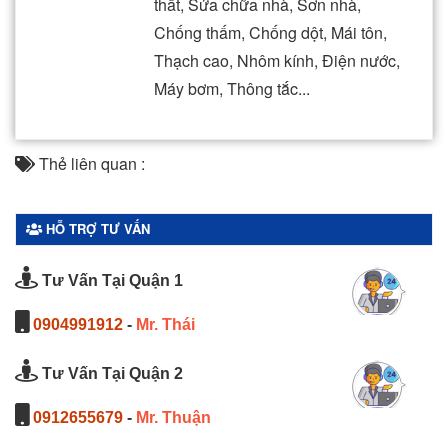
thất, Sửa chữa nhà, Sơn nhà,
Chống thấm, Chống dột, Mái tôn,
Thạch cao, Nhôm kính, Điện nước,
Máy bơm, Thông tắc...
Thẻ liên quan :
HỖ TRỢ TƯ VẤN
Tư Vấn Tại Quận 1
0904991912
-
Mr. Thái
Tư Vấn Tại Quận 2
0912655679
-
Mr. Thuận