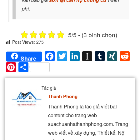
phí.
5/5 - (3 bình chọn)
Post Views:
275
Facebook
Twitter
LinkedIn
Instapaper
Tumblr
XIN
Re
Share
Pinterest
Share
Tác giả
Thanh Phong
Thanh Phong là tác giả viết bài
content cho trang web
suachuanhathanhphong.com. Trang
web viết về xây dựng, Thiết kế, Nội