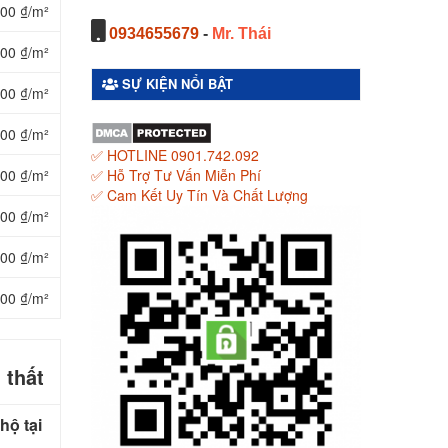
000 ₫/m²
0934655679
-
Mr. Thái
000 ₫/m²
SỰ KIỆN NỔI BẬT
000 ₫/m²
000 ₫/m²
✅ HOTLINE 0901.742.092
000 ₫/m²
✅ Hỗ Trợ Tư Vấn Miễn Phí
✅ Cam Kết Uy Tín Và Chất Lượng
000 ₫/m²
000 ₫/m²
000 ₫/m²
 thất
hộ tại