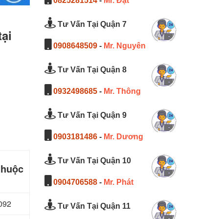
0825281514
-
Mr. Đạt
Tư Vấn Tại Quận 7
ại
0908648509
-
Mr. Nguyên
Tư Vấn Tại Quận 8
0932498685
-
Mr. Thông
Tư Vấn Tại Quận 9
0903181486
-
Mr. Dương
Tư Vấn Tại Quận 10
thuộc
0904706588
-
Mr. Phát
092
Tư Vấn Tại Quận 11