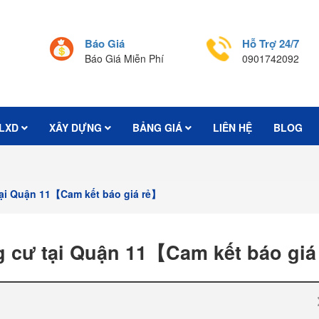
Báo Giá
Hỗ Trợ 24/7
Báo Giá Miễn Phí
0901742092
LXD
XÂY DỰNG
BẢNG GIÁ
LIÊN HỆ
BLOG
tại Quận 11【Cam kết báo giá rẻ】
g cư tại Quận 11【Cam kết báo giá