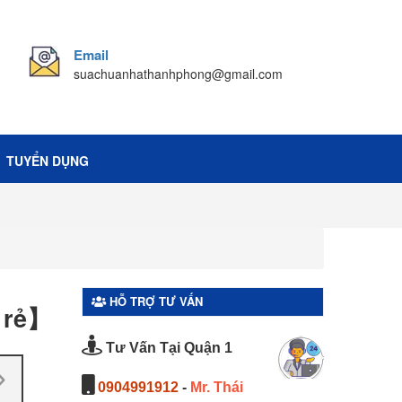
Email
suachuanhathanhphong@gmail.com
TUYỂN DỤNG
HỖ TR
HỖ TRỢ TƯ VẤN
 rẻ】
Tư Vấn Tại Quận 1
0904991912
-
Mr. Thái