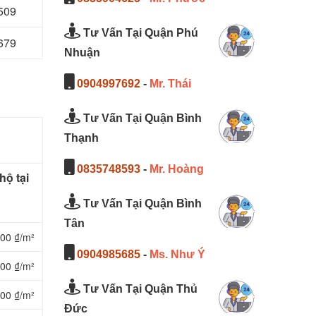
509
Tư Vấn Tại Quận Phú
679
Nhuận
0904997692
-
Mr. Thái
Tư Vấn Tại Quận Bình
Thạnh
0835748593
-
Mr. Hoàng
hộ tại
Tư Vấn Tại Quận Bình
Tân
000 ₫/m²
0904985685
-
Ms. Như Ý
000 ₫/m²
Tư Vấn Tại Quận Thủ
000 ₫/m²
Đức