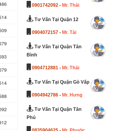
 486
0901742092
-
Mr. Thái
514
Tư Vấn Tại Quận 12
509
0904072157
-
Mr. Tài
 679
Tư Vấn Tại Quận Tân
Bình
593
0904712881
-
Mr. Thái
679
514
Tư Vấn Tại Quận Gò Vấp
0904942786
-
Mr. Hưng
588
092
Tư Vấn Tại Quận Tân
Phú
912
0835904625
-
Mr. Phước