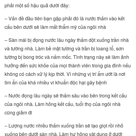
phải một số hậu quả dưới đây:
– Vấn đề đầu tiên bạn gặp phải đó là nước thấm vào kết
cấu bên dưới sẽ làm mất thẩm mỹ của ngôi nhà
– Sàn mái bị đọng nước lâu ngày thấm dột xuống trần nhà
và tường nhà. Làm bề mặt tường và trần bị loang lổ, sơn
tường bị bong tróc và nấm mốc. Tình trạng này sẽ làm ảnh
hưởng đến sức khỏe của mọi thành viên trong gia đình nếu
không có cách xử lý kịp thời. Vì những vị trí ẩm ướt là nơi
tìm ẩn của khá nhiều vi khuẩn độc hại gây bệnh
– Nước đọng lâu ngày sẽ thấm sâu vào bên trong kết cấu
của ngôi nhà. Làm hỏng kết cấu, tuổi thọ của ngôi nhà
cũng giảm đi
– Lượng nước nhiều thấm xuống trần sẽ tạo giọt rồi nhỏ
xuống bên dưới sàn nhà. Làm hư hỏng vật dụng ở dưới