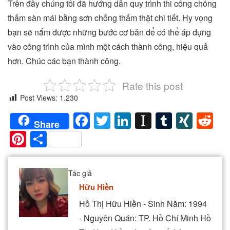
Trên đây chúng tôi đã hướng dẫn quy trình thi công chống
thấm sàn mái bằng sơn chống thấm thật chi tiết. Hy vọng
bạn sẽ nắm được những bước cơ bản để có thể áp dụng
vào công trình của mình một cách thành công, hiệu quả
hơn. Chúc các bạn thành công.
Rate this post
Post Views:
1.230
Facebook
Twitter
LinkedIn
Instapaper
Tumblr
XIN
Re
Share
Pinterest
Share
Tác giả
Hữu Hiền
Hồ Thị Hữu Hiền - Sinh Năm: 1994
- Nguyên Quán: TP. Hồ Chí Minh Hồ