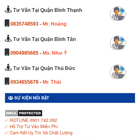
Tư Vấn Tại Quận Bình Thạnh
0835748593
-
Mr. Hoàng
Tư Vấn Tại Quận Bình Tân
0904985685
-
Ms. Như Ý
Tư Vấn Tại Quận Thủ Đức
0934655679
-
Mr. Thái
SỰ KIỆN NỔI BẬT
✅ HOTLINE 0901.742.092
✅ Hỗ Trợ Tư Vấn Miễn Phí
✅ Cam Kết Uy Tín Và Chất Lượng