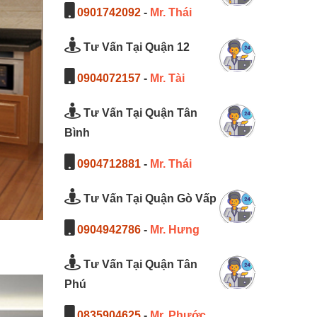
0901742092
-
Mr. Thái
Tư Vấn Tại Quận 12
0904072157
-
Mr. Tài
Tư Vấn Tại Quận Tân
Bình
0904712881
-
Mr. Thái
Tư Vấn Tại Quận Gò Vấp
0904942786
-
Mr. Hưng
Tư Vấn Tại Quận Tân
Phú
0835904625
-
Mr. Phước