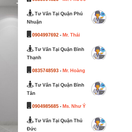
Tư Vấn Tại Quận Phú
Nhuận
0904997692
-
Mr. Thái
Tư Vấn Tại Quận Bình
Thạnh
0835748593
-
Mr. Hoàng
Tư Vấn Tại Quận Bình
Tân
0904985685
-
Ms. Như Ý
Tư Vấn Tại Quận Thủ
Đức