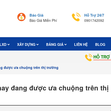
Báo Giá
Hỗ Trợ 24/7
Báo Giá Miễn Phí
0901742092
LXD
XÂY DỰNG
BẢNG GIÁ
LIÊN HỆ
BLOG
HỖ TRỢ VÀ TƯ VẤN BÁO GIÁ
g được ưa chuộng trên thị trường
ay đang được ưa chuộng trên thị