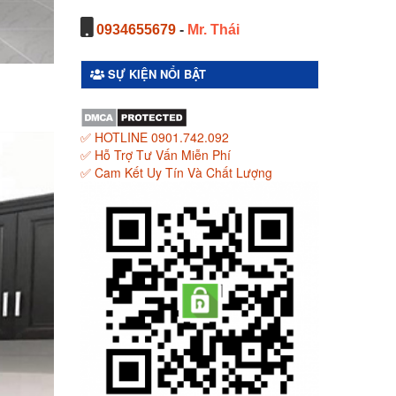
0934655679
-
Mr. Thái
SỰ KIỆN NỔI BẬT
✅ HOTLINE 0901.742.092
✅ Hỗ Trợ Tư Vấn Miễn Phí
✅ Cam Kết Uy Tín Và Chất Lượng