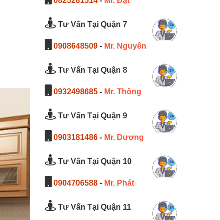
0825281514
-
Mr. Đạt
Tư Vấn Tại Quận 7
0908648509
-
Mr. Nguyên
Tư Vấn Tại Quận 8
0932498685
-
Mr. Thông
Tư Vấn Tại Quận 9
0903181486
-
Mr. Dương
Tư Vấn Tại Quận 10
0904706588
-
Mr. Phát
Tư Vấn Tại Quận 11