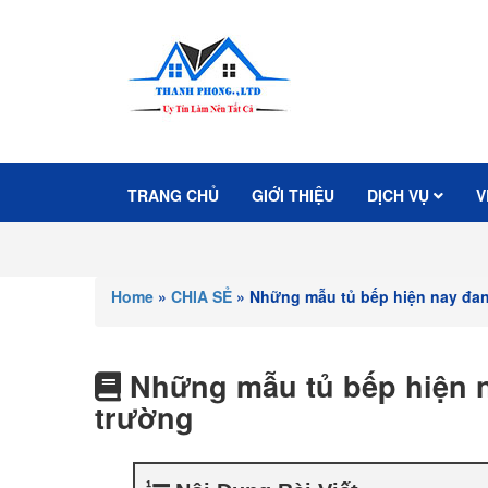
TRANG CHỦ
GIỚI THIỆU
DỊCH VỤ
V
Home
»
CHIA SẺ
»
Những mẫu tủ bếp hiện nay đan
Những mẫu tủ bếp hiện n
trường