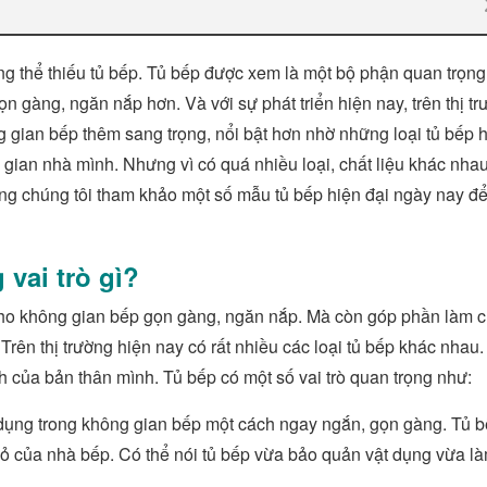
ông thể thiếu tủ bếp. Tủ bếp được xem là một bộ phận quan trọng
 gàng, ngăn nắp hơn. Và với sự phát triển hiện nay, trên thị tr
g gian bếp thêm sang trọng, nổi bật hơn nhờ những loại tủ bếp h
gian nhà mình. Nhưng vì có quá nhiều loại, chất liệu khác nha
ùng chúng tôi tham khảo một số mẫu tủ bếp hiện đại ngày nay đ
 vai trò gì?
 cho không gian bếp gọn gàng, ngăn nắp. Mà còn góp phần làm 
Trên thị trường hiện nay có rất nhiều các loại tủ bếp khác nhau
h của bản thân mình. Tủ bếp có một số vai trò quan trọng như:
 dụng trong không gian bếp một cách ngay ngắn, gọn gàng. Tủ 
ỏ của nhà bếp. Có thể nói tủ bếp vừa bảo quản vật dụng vừa l