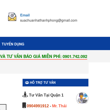
Email
suachuanhathanhphong@gmail.com
TUYỂN DỤNG
 MIỄN PHÍ:
0901.742.092
HỖ TRỢ TƯ VẤN
Tư Vấn Tại Quận 1
0904991912
-
Mr. Thái