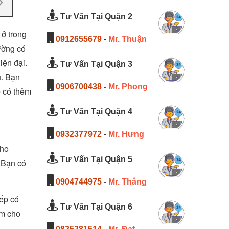
Tư Vấn Tại Quận 2
 ở trong
0912655679
-
Mr. Thuận
ường có
iện đại.
Tư Vấn Tại Quận 3
u. Bạn
0906700438
-
Mr. Phong
ể có thêm
Tư Vấn Tại Quận 4
0932377972
-
Mr. Hưng
cho
Tư Vấn Tại Quận 5
. Bạn có
0904744975
-
Mr. Thắng
bếp có
Tư Vấn Tại Quận 6
àm cho