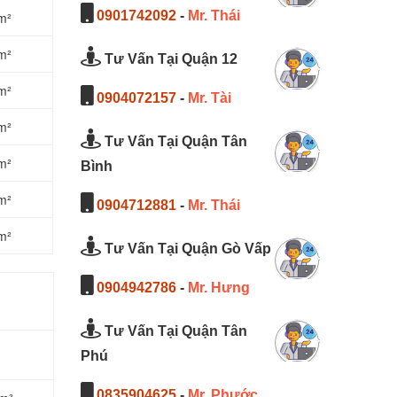
0901742092
-
Mr. Thái
m²
m²
Tư Vấn Tại Quận 12
m²
0904072157
-
Mr. Tài
m²
Tư Vấn Tại Quận Tân
m²
Bình
m²
0904712881
-
Mr. Thái
m²
Tư Vấn Tại Quận Gò Vấp
0904942786
-
Mr. Hưng
Tư Vấn Tại Quận Tân
Phú
0835904625
-
Mr. Phước