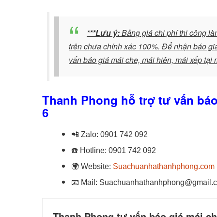
*
**Lưu ý:
Bảng giá chi phí thi công l
trên chưa chính xác 100%. Để nhận báo giá 
vấn báo giá mái che, mái hiên, mái xếp tại 
Thanh Phong hỗ trợ tư vấn báo 
6
📲
Zalo:
0901 742 092
☎️
Hotline:
0901 742 092
🌍
Website:
Suachuanhathanhphong.com
📧
Mail: Suachuanhathanhphong@gmail.
Thanh Phong tư vấn báo giá mái che