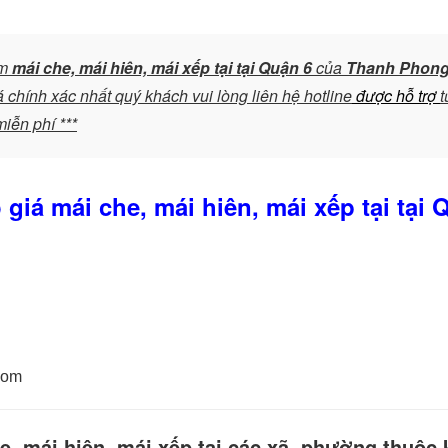
àm
mái che, mái hiên, mái xếp tại tại Quận 6
của
Thanh Phon
chính xác nhất quý khách vui lòng liên hệ hotline
được
hỗ trợ
t
miễn phí ***
giá mái che, mái hiên, mái xếp tại tại 
com
, mái hiên, mái xếp tại các xã, phường thuộc 