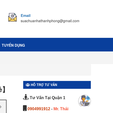
Email
suachuanhathanhphong@gmail.com
TUYỂN DỤNG
HỖ TRỢ TƯ VẤN
rẻ】
Tư Vấn Tại Quận 1
0904991912
-
Mr. Thái