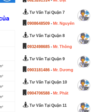
0825281514
-
Mr. Đạt
Tư Vấn Tại Quận 7
 của
0908648509
-
Mr. Nguyên
Tư Vấn Tại Quận 8
0932498685
-
Mr. Thông
Tư Vấn Tại Quận 9
m²
0903181486
-
Mr. Dương
m²
Tư Vấn Tại Quận 10
m²
0904706588
-
Mr. Phát
m²
Tư Vấn Tại Quận 11
m²