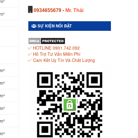
/m²
0934655679
-
Mr. Thái
/m²
SỰ KIỆN NỔI BẬT
✅ HOTLINE 0901.742.092
✅ Hỗ Trợ Tư Vấn Miễn Phí
✅ Cam Kết Uy Tín Và Chất Lượng
/m²
/m²
/m²
/m²
/m²
/m²