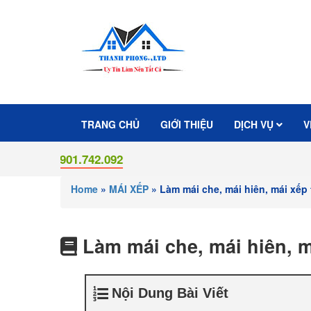
TRANG CHỦ
GIỚI THIỆU
DỊCH VỤ
V
0901.742.092
Home
»
MÁI XẾP
»
Làm mái che, mái hiên, mái xếp
Làm mái che, mái hiên, m
Nội Dung Bài Viết