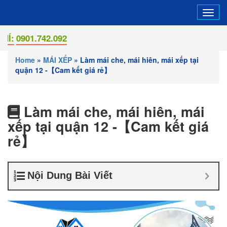
Tog
navi
1.742.092
Home
»
MÁI XẾP
»
Làm mái che, mái hiên, mái xếp tại
quận 12 -【Cam kết giá rẻ】
Làm mái che, mái hiên, mái
xếp tại quận 12 -【Cam kết giá
rẻ】
Nội Dung Bài Viết