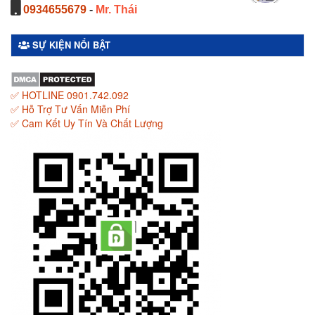
0934655679
-
Mr. Thái
SỰ KIỆN NỔI BẬT
✅ HOTLINE 0901.742.092
✅ Hỗ Trợ Tư Vấn Miễn Phí
✅ Cam Kết Uy Tín Và Chất Lượng