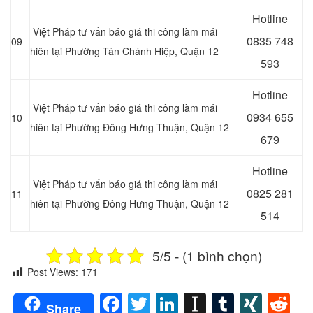
Hotline
Việt Pháp tư vấn báo giá thi công làm mái
0
835 748
09
hiên tại Phường Tân Chánh Hiệp, Quận 12
593
Hotline
Việt Pháp tư vấn báo giá thi công làm mái
0
934 655
10
hiên tại Phường Đông Hưng Thuận, Quận 12
679
Hotline
Việt Pháp tư vấn báo giá thi công làm mái
0
825 281
11
hiên tại Phường Đông Hưng Thuận, Quận 12
514
5/5 - (1 bình chọn)
Post Views:
171
Facebook
Twitter
LinkedIn
Instapaper
Tumblr
XIN
Re
Share