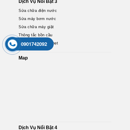
Dịch Vụ Nổi Bật 3
Sửa chữa điện nước
Sửa máy bơm nước
Sửa chữa máy giặt
Thông tắc bồn cầu
0901742092
Thông tắc cống nghẹt
Map
Dịch Vụ Nổi Bật 4