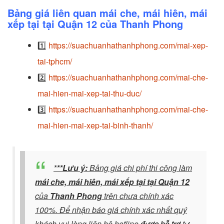
Bảng giá liên quan mái che, mái hiên, mái
xếp tại tại Quận 12 của Thanh Phong
1️⃣
https://suachuanhathanhphong.com/mai-xep-
tai-tphcm/
2️⃣
https://suachuanhathanhphong.com/mai-che-
mai-hien-mai-xep-tai-thu-duc/
3️⃣
https://suachuanhathanhphong.com/mai-che-
mai-hien-mai-xep-tai-binh-thanh/
*
**Lưu ý:
Bảng giá chi phí thi công làm
mái che, mái hiên, mái xếp tại tại Quận 12
của
Thanh Phong
trên chưa chính xác
100%. Để nhận báo giá chính xác nhất quý
khách vui lòng liên hệ hotline
được
hỗ trợ
tư