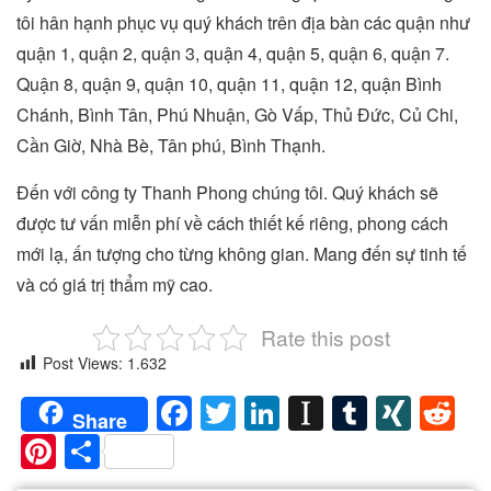
tôi hân hạnh phục vụ quý khách trên địa bàn các quận như
quận 1, quận 2, quận 3, quận 4, quận 5, quận 6, quận 7.
Quận 8, quận 9, quận 10, quận 11, quận 12, quận Bình
Chánh, Bình Tân, Phú Nhuận, Gò Vấp, Thủ Đức, Củ Chi,
Cần Giờ, Nhà Bè, Tân phú, Bình Thạnh.
Đến với công ty Thanh Phong chúng tôi. Quý khách sẽ
được tư vấn miễn phí về cách thiết kế riêng, phong cách
mới lạ, ấn tượng cho từng không gian. Mang đến sự tinh tế
và có giá trị thẩm mỹ cao.
Rate this post
Post Views:
1.632
Facebook
Twitter
LinkedIn
Instapaper
Tumblr
XIN
Re
Share
Pinterest
Share