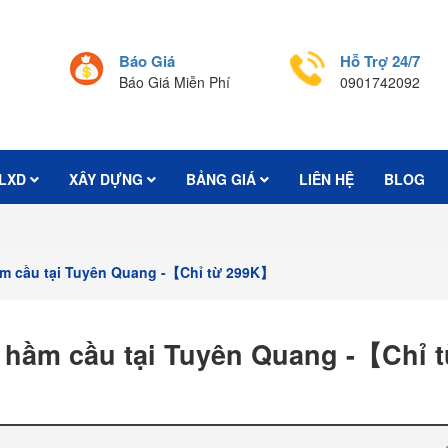
Báo Giá
Hỗ Trợ 24/7
Báo Giá Miễn Phí
0901742092
LXD
XÂY DỰNG
BẢNG GIÁ
LIÊN HỆ
BLOG
hầm cầu tại Tuyên Quang -【Chỉ từ 299K】
t hầm cầu tại Tuyên Quang -【Chỉ 