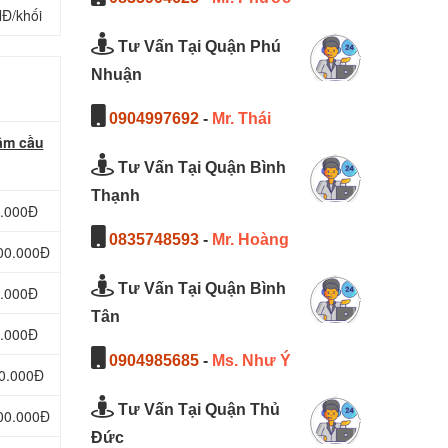
NĐ/khối
Tư Vấn Tại Quận Phú
Nhuận
0904997692
-
Mr. Thái
ầm cầu
Tư Vấn Tại Quận Bình
Thạnh
0.000Đ
0835748593
-
Mr. Hoàng
400.000Đ
Tư Vấn Tại Quận Bình
0.000Đ
Tân
0.000Đ
0904985685
-
Ms. Như Ý
00.000Đ
Tư Vấn Tại Quận Thủ
500.000Đ
Đức