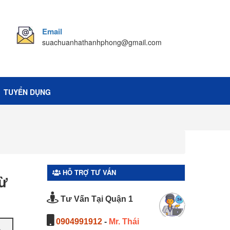
Email
suachuanhathanhphong@gmail.com
TUYỂN DỤNG
HỖ TRỢ TƯ VẤN
từ
Tư Vấn Tại Quận 1
0904991912
-
Mr. Thái