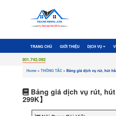
TRANG CHỦ
GIỚI THIỆU
DỊCH VỤ
V
0901.742.092
Home
»
THÔNG TẮC
»
Bảng giá dịch vụ rút, hút 
Bảng giá dịch vụ rút, hú
299K】