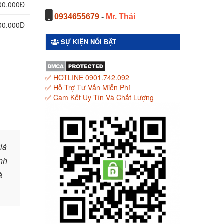
800.000Đ
0934655679
-
Mr. Thái
100.000Đ
SỰ KIỆN NỔI BẬT
✅ HOTLINE 0901.742.092
✅ Hỗ Trợ Tư Vấn Miễn Phí
✅ Cam Kết Uy Tín Và Chất Lượng
iá
ính
à