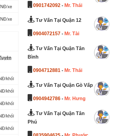
0901742092
-
Mr. Thái
VNĐ/xe
VNĐ/xe
Tư Vấn Tại Quận 12
0904072157
-
Mr. Tài
Tư Vấn Tại Quận Tân
 Tuyên
Bình
0904712881
-
Mr. Thái
NĐ/khối
Tư Vấn Tại Quận Gò Vấp
NĐ/khối
0904942786
-
Mr. Hưng
NĐ/khối
Tư Vấn Tại Quận Tân
NĐ/khối
Phú
NĐ/khối
0835904625
-
Mr. Phước