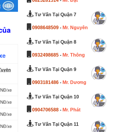
0825281514
-
Mr. Đạt
Tư Vấn Tại Quận 7
 của
0908648509
-
Mr. Nguyên
Tư Vấn Tại Quận 8
xe
0932498685
-
Mr. Thông
 Tuyên
Tư Vấn Tại Quận 9
0903181486
-
Mr. Dương
VNĐ/xe
Tư Vấn Tại Quận 10
VNĐ/xe
0904706588
-
Mr. Phát
VNĐ/xe
Tư Vấn Tại Quận 11
VNĐ/xe