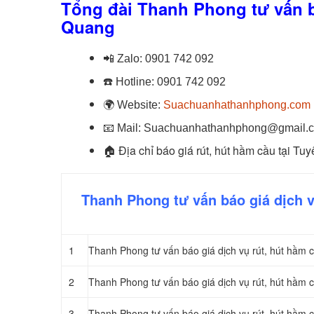
Tổng đài Thanh Phong tư vấn b
Quang
📲
Zalo:
0901 742 092
☎️
Hotline:
0901 742 092
🌍
Website:
Suachuanhathanhphong.com
📧
Mail: Suachuanhathanhphong@gmail.
🏠
Địa chỉ báo giá rút, hút hầm cầu tại T
Thanh Phong tư vấn báo giá dịch v
1
Thanh Phong tư vấn báo giá dịch vụ rút, hút hầm 
2
Thanh Phong tư vấn báo giá dịch vụ rút, hút hầm 
3
Thanh Phong tư vấn báo giá dịch vụ rút, hút hầm