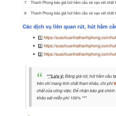
7
Thanh Phong báo giá hút hầm cầu và nạo vét chất t
8
Thanh Phong báo giá hút hầm cầu và nạo vét chất t
Các dịch vụ liên quan rút, hút hầm 
1️⃣
https://suachuanhathanhphong.com/hu
2️⃣
https://suachuanhathanhphong.com/hut-h
3️⃣
https://suachuanhathanhphong.com/hut
*
**Lưu ý:
Bảng giá rút, hút hầm cầu 
trên chỉ mang tính chất tham khảo, chi phí
h
chất của công việc. Để nhận báo giá chính 
khảo sát miễn phí 100% ***