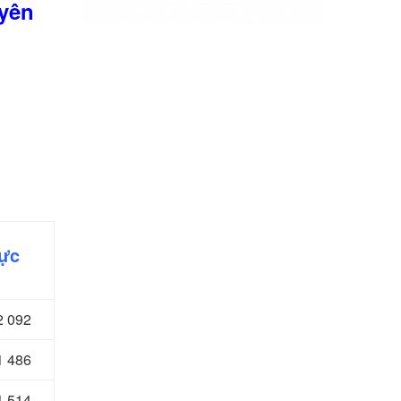
uyên
vực
2 092
1 486
1 514