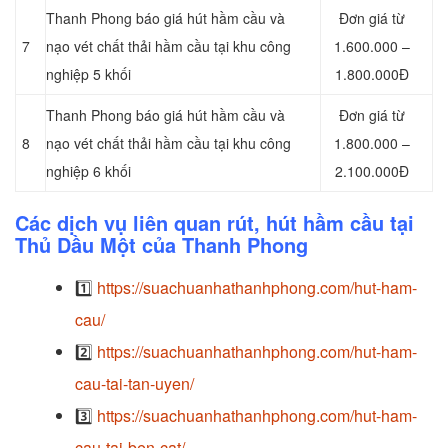
Thanh Phong báo giá hút hầm cầu và
Đơn giá từ
7
nạo vét chất thải hầm cầu tại khu công
1.600.000 –
nghiệp 5 khối
1.800.000Đ
Thanh Phong báo giá hút hầm cầu và
Đơn giá từ
8
nạo vét chất thải hầm cầu tại khu công
1.800.000 –
nghiệp 6 khối
2.100.000Đ
Các dịch vụ liên quan rút, hút hầm cầu tại
Thủ Dầu Một của Thanh Phong
1️⃣
https://suachuanhathanhphong.com/hut-ham-
cau/
2️⃣
https://suachuanhathanhphong.com/hut-ham-
cau-tai-tan-uyen/
3️⃣
https://suachuanhathanhphong.com/hut-ham-
cau-tai-ben-cat/