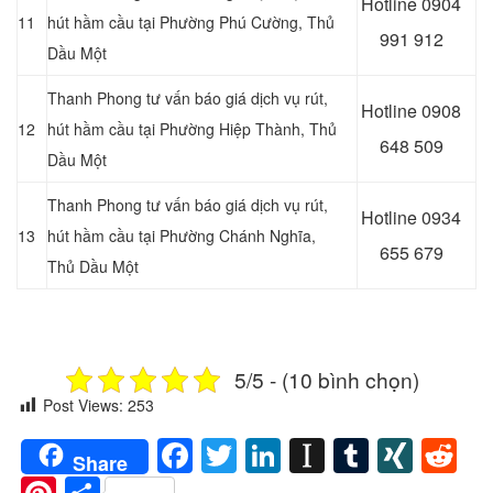
Hotline 0
904
11
hút hầm cầu tại Phường Phú Cường
, Thủ
991 912
Dầu Một
Thanh Phong tư vấn báo giá dịch vụ rút,
Hotline 0
908
12
hút hầm cầu tại Phường Hiệp Thành
, Thủ
648 509
Dầu Một
Thanh Phong tư vấn báo giá dịch vụ rút,
Hotline 0
934
13
hút hầm cầu tại Phường Chánh Nghĩa
,
655 679
Thủ Dầu Một
5/5 - (10 bình chọn)
Post Views:
253
Facebook
Twitter
LinkedIn
Instapaper
Tumblr
XIN
Re
Share