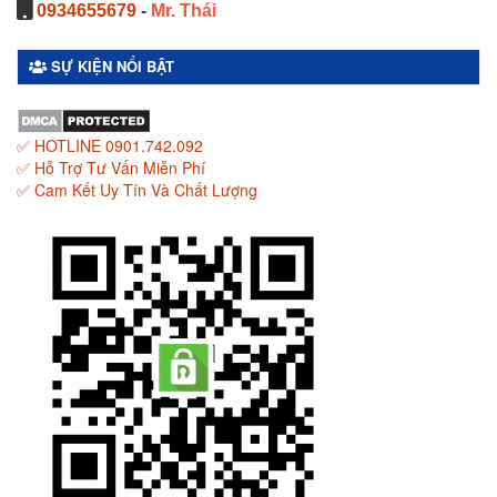
0934655679
-
Mr. Thái
SỰ KIỆN NỔI BẬT
✅ HOTLINE 0901.742.092
✅ Hỗ Trợ Tư Vấn Miễn Phí
✅ Cam Kết Uy Tín Và Chất Lượng