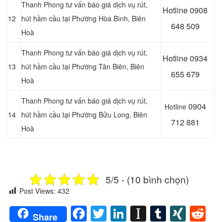
Thanh Phong tư vấn báo giá dịch vụ rút,
Hotline 0
908
12
hút hầm cầu tại Phường Hòa Bình, Biên
648 509
Hoà
Thanh Phong tư vấn báo giá dịch vụ rút,
Hotline 0
934
13
hút hầm cầu tại Phường Tân Biên, Biên
655 679
Hoà
Thanh Phong tư vấn báo giá dịch vụ rút,
0904
Hotline
14
hút hầm cầu tại Phường Bửu Long, Biên
712 881
Hoà
5/5 - (10 bình chọn)
Post Views:
432
Facebook
Twitter
LinkedIn
Instapaper
Tumblr
XIN
Re
Share