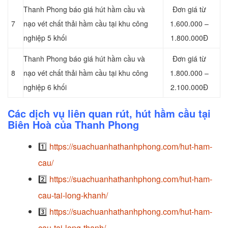
Thanh Phong báo giá hút hầm cầu và
Đơn giá từ
7
nạo vét chất thải hầm cầu tại khu công
1.600.000 –
nghiệp 5 khối
1.800.000Đ
Thanh Phong báo giá hút hầm cầu và
Đơn giá từ
8
nạo vét chất thải hầm cầu tại khu công
1.800.000 –
nghiệp 6 khối
2.100.000Đ
Các dịch vụ liên quan rút, hút hầm cầu tại
Biên Hoà của Thanh Phong
1️⃣
https://suachuanhathanhphong.com/hut-ham-
cau/
2️⃣
https://suachuanhathanhphong.com/hut-ham-
cau-tai-long-khanh/
3️⃣
https://suachuanhathanhphong.com/hut-ham-
cau-tai-long-thanh/