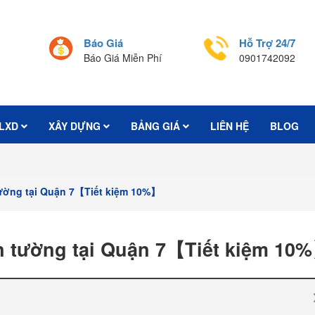
Báo Giá
Hỗ Trợ 24/7
Báo Giá Miễn Phí
0901742092
LXD
XÂY DỰNG
BẢNG GIÁ
LIÊN HỆ
BLOG
 tường tại Quận 7【Tiết kiệm 10%】
án tường tại Quận 7【Tiết kiệm 10