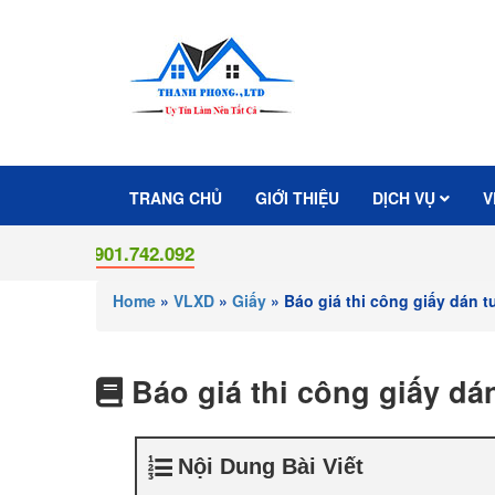
TRANG CHỦ
GIỚI THIỆU
DỊCH VỤ
V
0901.742.092
Home
»
VLXD
»
Giấy
»
Báo giá thi công giấy dán
Báo giá thi công giấy d
Nội Dung Bài Viết