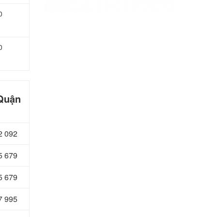
0
0
 Quận
2 092
5 679
5 679
7 995