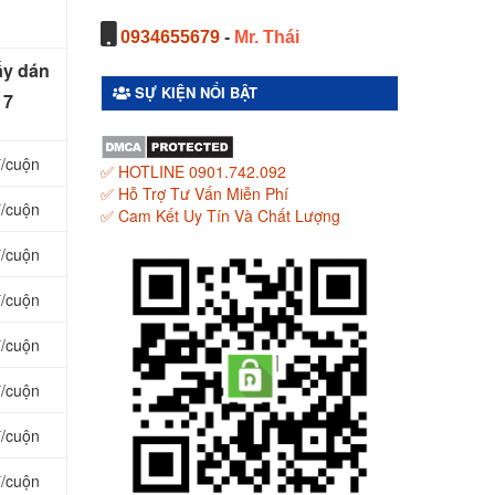
0934655679
-
Mr. Thái
ấy dán
SỰ KIỆN NỔI BẬT
 7
đ/cuộn
✅ HOTLINE 0901.742.092
✅ Hỗ Trợ Tư Vấn Miễn Phí
đ/cuộn
✅ Cam Kết Uy Tín Và Chất Lượng
đ/cuộn
đ/cuộn
đ/cuộn
đ/cuộn
đ/cuộn
đ/cuộn