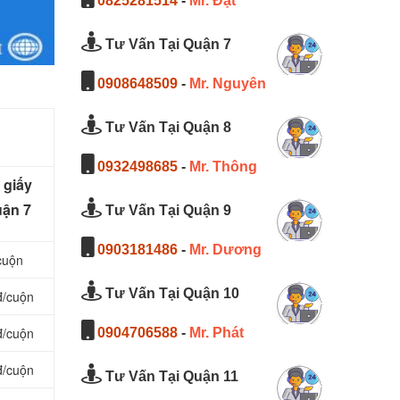
0825281514
-
Mr. Đạt
Tư Vấn Tại Quận 7
0908648509
-
Mr. Nguyên
Tư Vấn Tại Quận 8
0932498685
-
Mr. Thông
 giấy
uận 7
Tư Vấn Tại Quận 9
0903181486
-
Mr. Dương
cuộn
Tư Vấn Tại Quận 10
đ/cuộn
đ/cuộn
0904706588
-
Mr. Phát
đ/cuộn
Tư Vấn Tại Quận 11