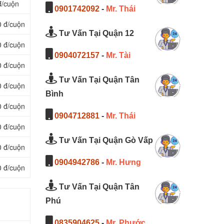
đ/cuộn
0901742092
-
Mr. Thái
0 đ/cuộn
Tư Vấn Tại Quận 12
0 đ/cuộn
0904072157
-
Mr. Tài
0 đ/cuộn
Tư Vấn Tại Quận Tân
0 đ/cuộn
Bình
0 đ/cuộn
0904712881
-
Mr. Thái
0 đ/cuộn
Tư Vấn Tại Quận Gò Vấp
0 đ/cuộn
0904942786
-
Mr. Hưng
0 đ/cuộn
Tư Vấn Tại Quận Tân
Phú
0835904625
-
Mr. Phước