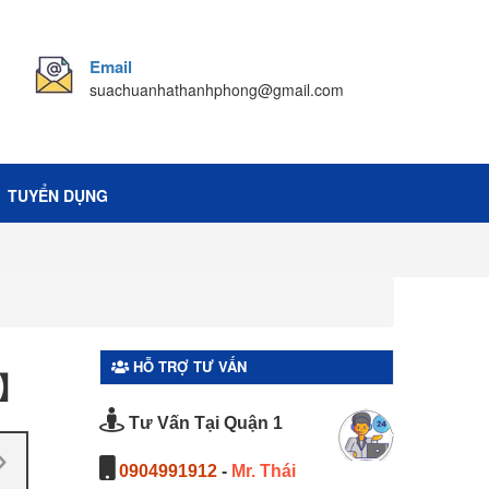
Email
suachuanhathanhphong@gmail.com
TUYỂN DỤNG
HỖ TRỢ TƯ VẤN
%】
Tư Vấn Tại Quận 1
0904991912
-
Mr. Thái