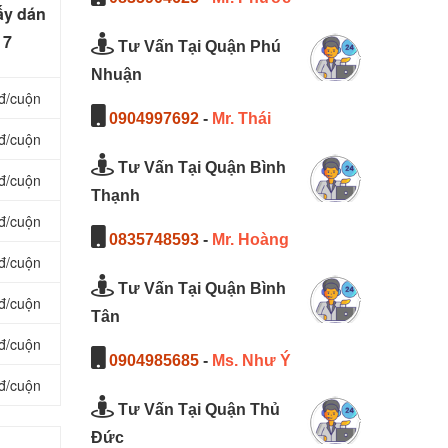
ấy dán
 7
Tư Vấn Tại Quận Phú
Nhuận
đ/cuộn
0904997692
-
Mr. Thái
đ/cuộn
Tư Vấn Tại Quận Bình
đ/cuộn
Thạnh
đ/cuộn
0835748593
-
Mr. Hoàng
đ/cuộn
Tư Vấn Tại Quận Bình
đ/cuộn
Tân
đ/cuộn
0904985685
-
Ms. Như Ý
đ/cuộn
Tư Vấn Tại Quận Thủ
Đức