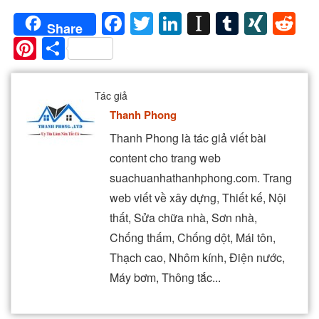
Facebook
Twitter
LinkedIn
Instapaper
Tumblr
XIN
Re
Share
Pinterest
Share
Tác giả
Thanh Phong
Thanh Phong là tác giả viết bài
content cho trang web
suachuanhathanhphong.com. Trang
web viết về xây dựng, Thiết kế, Nội
thất, Sửa chữa nhà, Sơn nhà,
Chống thấm, Chống dột, Mái tôn,
Thạch cao, Nhôm kính, Điện nước,
Máy bơm, Thông tắc...