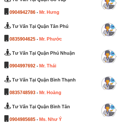
0904942786
-
Mr. Hưng
Tư Vấn Tại Quận Tân Phú
0835904625
-
Mr. Phước
Tư Vấn Tại Quận Phú Nhuận
0904997692
-
Mr. Thái
Tư Vấn Tại Quận Bình Thạnh
0835748593
-
Mr. Hoàng
Tư Vấn Tại Quận Bình Tân
0904985685
-
Ms. Như Ý