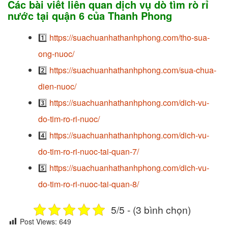
Các bài viết liên quan dịch vụ dò tìm rò rỉ
nước
tại quận 6 của
Thanh Phong
1️⃣
https://suachuanhathanhphong.com/tho-sua-
ong-nuoc/
2️⃣
https://suachuanhathanhphong.com/sua-chua-
dien-nuoc/
3️⃣
https://suachuanhathanhphong.com/dich-vu-
do-tim-ro-ri-nuoc/
4️⃣
https://suachuanhathanhphong.com/dich-vu-
do-tim-ro-ri-nuoc-tai-quan-7/
5️⃣
https://suachuanhathanhphong.com/dich-vu-
do-tim-ro-ri-nuoc-tai-quan-8/
5/5 - (3 bình chọn)
Post Views:
649