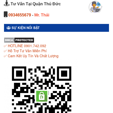
Tư Vấn Tại Quận Thủ Đức
0934655679
-
Mr. Thái
SỰ KIỆN NỔI BẬT
✅ HOTLINE 0901.742.092
✅ Hỗ Trợ Tư Vấn Miễn Phí
✅ Cam Kết Uy Tín Và Chất Lượng