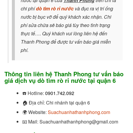
nước tại quận 6 của
Thanh Phong
trên chỉ là
chi phí
dò tìm rò rỉ nước
và đục ra vị trí ống
nước bị bục vỡ để quý khách xác nhận. Chi
phí sửa chữa sẽ báo giá tùy theo tình trạng
thực tế…. Quý khách vui lòng liên hệ đến
Thanh Phong để được tư vấn báo giá miễn
phí.
Thông tin liên hệ Thanh Phong tư vấn báo
giá dịch vụ dò tìm rò rỉ nước tại quận 6
☎️
Hotline:
0901.742.092
🏠
Địa chỉ: Chi nhánh tại quận 6
🌍
Website:
Suachuanhathanhphong.com
📧
Mail: Suachuanhathanhphong@gmail.com