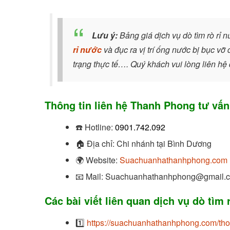
Lưu ý:
Bảng giá dịch vụ dò tìm rò rỉ 
rỉ nước
và đục ra vị trí ống nước bị bục vỡ
trạng thực tế…. Quý khách vui lòng liên h
Thông tin liên hệ Thanh Phong tư vấn
☎️
Hotline:
0901.742.092
🏠
Địa chỉ: Chi nhánh tại Bình Dương
🌍
Website:
Suachuanhathanhphong.com
📧
Mail: Suachuanhathanhphong@gmail.
Các bài viết liên quan dịch vụ dò tìm
1️⃣
https://suachuanhathanhphong.com/tho