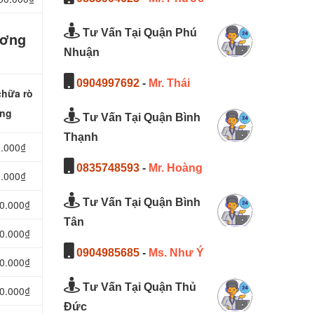
Tư Vấn Tại Quận Phú
ương
Nhuận
0904997692
-
Mr. Thái
chữa rò
ơng
Tư Vấn Tại Quận Bình
Thạnh
0.000₫
0835748593
-
Mr. Hoàng
0.000₫
Tư Vấn Tại Quận Bình
00.000₫
Tân
00.000₫
0904985685
-
Ms. Như Ý
00.000₫
Tư Vấn Tại Quận Thủ
00.000₫
Đức