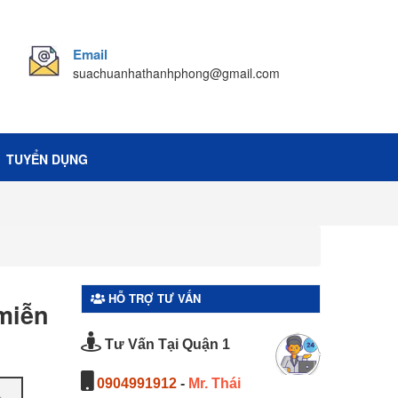
Email
suachuanhathanhphong@gmail.com
TUYỂN DỤNG
HỖ TRỢ TƯ VẤN
 miễn
Tư Vấn Tại Quận 1
0904991912
-
Mr. Thái