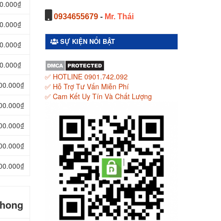
00.000₫
0934655679
-
Mr. Thái
00.000₫
SỰ KIỆN NỔI BẬT
00.000₫
00.000₫
✅ HOTLINE 0901.742.092
000.000₫
✅ Hỗ Trợ Tư Vấn Miễn Phí
✅ Cam Kết Uy Tín Và Chất Lượng
400.000₫
800.000₫
200.000₫
600.000₫
Phong