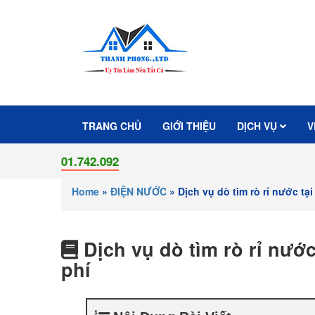
TRANG CHỦ
GIỚI THIỆU
DỊCH VỤ
V
901.742.092
Home
»
ĐIỆN NƯỚC
»
Dịch vụ dò tìm rò rỉ nước tạ
Dịch vụ dò tìm rò rỉ nướ
phí