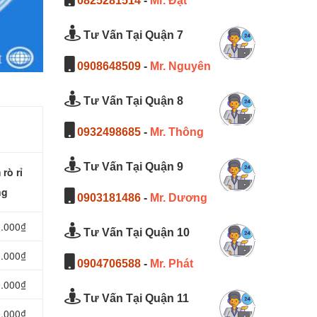
0825281514
-
Mr. Đạt
Tư Vấn Tại Quận 7
0908648509
-
Mr. Nguyên
Tư Vấn Tại Quận 8
0932498685
-
Mr. Thông
Tư Vấn Tại Quận 9
rò rỉ
ng
0903181486
-
Mr. Dương
0.000₫
Tư Vấn Tại Quận 10
0.000₫
0904706588
-
Mr. Phát
0.000₫
Tư Vấn Tại Quận 11
0.000₫