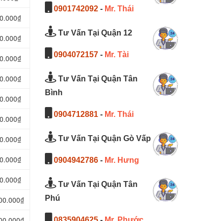
0901742092
-
Mr. Thái
00.000₫
Tư Vấn Tại Quận 12
00.000₫
0904072157
-
Mr. Tài
00.000₫
00.000₫
Tư Vấn Tại Quận Tân
Bình
00.000₫
0904712881
-
Mr. Thái
00.000₫
00.000₫
Tư Vấn Tại Quận Gò Vấp
00.000₫
0904942786
-
Mr. Hưng
00.000₫
Tư Vấn Tại Quận Tân
Phú
000.000₫
400.000₫
0835904625
-
Mr. Phước