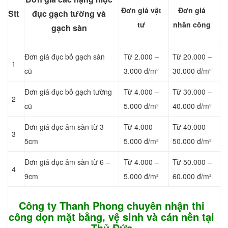
Đơn giá vật
Đơn giá
Stt
đục gạch tường và
tư
nhân công
gạch sàn
Đơn giá đục bỏ gạch sàn
Từ 2.000 –
Từ 20.000 –
1
cũ
3.000 đ/m²
30.000 đ/m²
Đơn giá đục bỏ gạch tường
Từ 4.000 –
Từ 30.000 –
2
cũ
5.000 đ/m²
40.000 đ/m²
Đơn giá đục âm sàn từ 3 –
Từ 4.000 –
Từ 40.000 –
3
5cm
5.000 đ/m²
50.000 đ/m²
Đơn giá đục âm sàn từ 6 –
Từ 4.000 –
Từ 50.000 –
4
9cm
5.000 đ/m²
60.000 đ/m²
Công ty Thanh Phong chuyên nhận
thi
công dọn mặt bằng, vệ sinh và cán nền tại
Thủ Đức