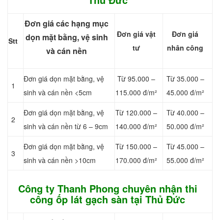
Đơn giá các hạng mục
Đơn giá vật
Đơn giá
dọn mặt bằng, vệ sinh
Stt
tư
nhân công
và cán nền
Đơn giá dọn mặt bằng, vệ
Từ 95.000 –
Từ 35.000 –
1
sinh và cán nền <5cm
115.000 đ/m²
45.000 đ/m²
Đơn giá dọn mặt bằng, vệ
Từ 120.000 –
Từ 40.000 –
2
sinh và cán nền từ 6 – 9cm
140.000 đ/m²
50.000 đ/m²
Đơn giá dọn mặt bằng, vệ
Từ 150.000 –
Từ 45.000 –
3
sinh và cán nền >10cm
170.000 đ/m²
55.000 đ/m²
Công ty Thanh Phong chuyên nhận thi
công ốp lát gạch sàn tại Thủ Đức