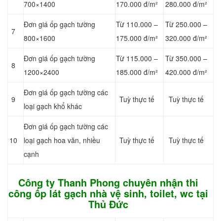
700×1400
170.000 đ/m²
280.000 đ/m²
Đơn giá ốp gạch tường
Từ 110.000 –
Từ 250.000 –
7
800×1600
175.000 đ/m²
320.000 đ/m²
Đơn giá ốp gạch tường
Từ 115.000 –
Từ 350.000 –
8
1200×2400
185.000 đ/m²
420.000 đ/m²
Đơn giá ốp gạch tường các
9
Tuỳ thực tế
Tuỳ thực tế
loại gạch khổ khác
Đơn giá ốp gạch tường các
10
loại gạch hoa văn, nhiều
Tuỳ thực tế
Tuỳ thực tế
cạnh
Công ty Thanh Phong chuyên nhận thi
công ốp lát gạch nhà vệ sinh, toilet, wc tại
Thủ Đức