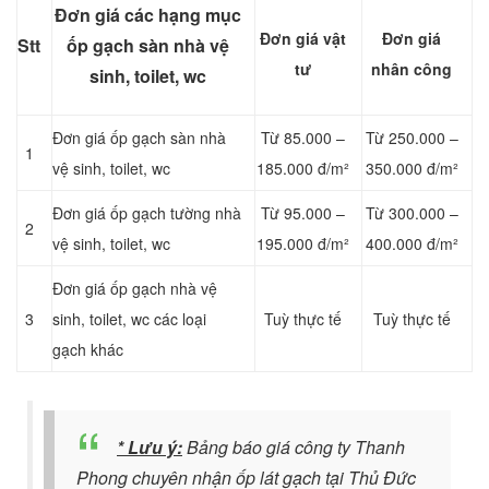
Đơn giá các hạng mục
Đơn giá vật
Đơn giá
Stt
ốp gạch
sàn nhà vệ
tư
nhân công
sinh, toilet, wc
Đơn giá ốp gạch
sàn nhà
Từ 85.000 –
Từ 250.000 –
1
vệ sinh, toilet, wc
185.000 đ/m²
350.000 đ/m²
Đơn giá ốp gạch tường nhà
Từ 95.000 –
Từ 300.000 –
2
vệ sinh, toilet, wc
195.000 đ/m²
400.000 đ/m²
Đơn giá ốp gạch nhà vệ
3
sinh, toilet, wc c
ác loại
Tuỳ thực tế
Tuỳ thực tế
gạch khác
* Lưu ý:
Bảng báo giá công ty Thanh
Phong chuyên nhận ốp lát gạch tại Thủ Đức