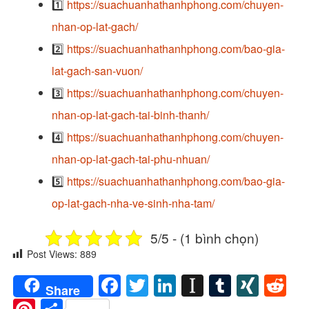
1️⃣
https://suachuanhathanhphong.com/chuyen-
nhan-op-lat-gach/
2️⃣
https://suachuanhathanhphong.com/bao-gia-
lat-gach-san-vuon/
3️⃣
https://suachuanhathanhphong.com/chuyen-
nhan-op-lat-gach-tai-binh-thanh/
4️⃣
https://suachuanhathanhphong.com/chuyen-
nhan-op-lat-gach-tai-phu-nhuan/
5️⃣
https://suachuanhathanhphong.com/bao-gia-
op-lat-gach-nha-ve-sinh-nha-tam/
5/5 - (1 bình chọn)
Post Views:
889
Facebook
Twitter
LinkedIn
Instapaper
Tumblr
XIN
Re
Share