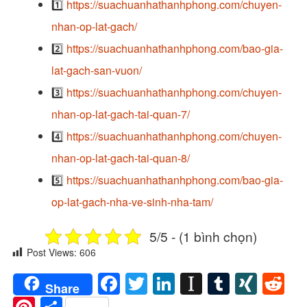
1️⃣
https://suachuanhathanhphong.com/chuyen-
nhan-op-lat-gach/
2️⃣
https://suachuanhathanhphong.com/bao-gia-
lat-gach-san-vuon/
3️⃣
https://suachuanhathanhphong.com/chuyen-
nhan-op-lat-gach-tai-quan-7/
4️⃣
https://suachuanhathanhphong.com/chuyen-
nhan-op-lat-gach-tai-quan-8/
5️⃣
https://suachuanhathanhphong.com/bao-gia-
op-lat-gach-nha-ve-sinh-nha-tam/
5/5 - (1 bình chọn)
Post Views:
606
Facebook
Twitter
LinkedIn
Instapaper
Tumblr
XIN
Re
Share