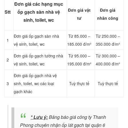
Đơn giá các hạng mục
Đơn giá vật
Đơn giá
Stt
ốp gạch
sàn nhà vệ
tư
nhân công
sinh, toilet, wc
Đơn giá ốp gạch
sàn nhà
Từ 85.000 –
Từ 250.000 –
1
vệ sinh, toilet, wc
185.000 đ/m²
350.000 đ/m²
Đơn giá ốp gạch tường nhà
Từ 95.000 –
Từ 300.000 –
2
vệ sinh, toilet, wc
195.000 đ/m²
400.000 đ/m²
Đơn giá ốp gạch nhà vệ
3
sinh, toilet, wc c
ác loại
Tuỳ thực tế
Tuỳ thực tế
gạch khác
* Lưu ý:
Bảng báo giá công ty Thanh
Phong chuyên nhận ốp lát gạch tại quận 6