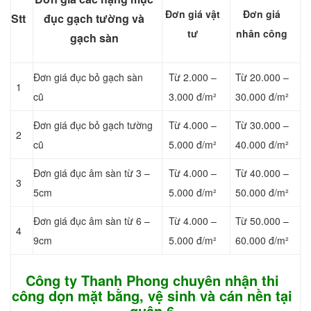
Đơn giá vật
Đơn giá
Stt
đục gạch tường và
tư
nhân công
gạch sàn
Đơn giá đục bỏ gạch sàn
Từ 2.000 –
Từ 20.000 –
1
cũ
3.000 đ/m²
30.000 đ/m²
Đơn giá đục bỏ gạch tường
Từ 4.000 –
Từ 30.000 –
2
cũ
5.000 đ/m²
40.000 đ/m²
Đơn giá đục âm sàn từ 3 –
Từ 4.000 –
Từ 40.000 –
3
5cm
5.000 đ/m²
50.000 đ/m²
Đơn giá đục âm sàn từ 6 –
Từ 4.000 –
Từ 50.000 –
4
9cm
5.000 đ/m²
60.000 đ/m²
Công ty Thanh Phong chuyên nhận
thi
công dọn mặt bằng, vệ sinh và cán nền tại
quận 6