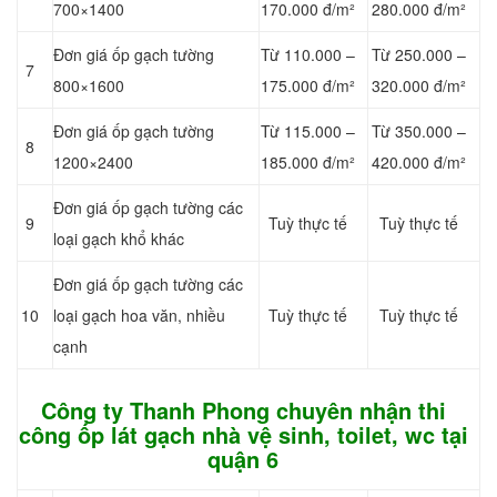
700×1400
170.000 đ/m²
280.000 đ/m²
Đơn giá ốp gạch tường
Từ 110.000 –
Từ 250.000 –
7
800×1600
175.000 đ/m²
320.000 đ/m²
Đơn giá ốp gạch tường
Từ 115.000 –
Từ 350.000 –
8
1200×2400
185.000 đ/m²
420.000 đ/m²
Đơn giá ốp gạch tường các
9
Tuỳ thực tế
Tuỳ thực tế
loại gạch khổ khác
Đơn giá ốp gạch tường các
10
loại gạch hoa văn, nhiều
Tuỳ thực tế
Tuỳ thực tế
cạnh
Công ty Thanh Phong chuyên nhận thi
công ốp lát gạch nhà vệ sinh, toilet, wc tại
quận 6