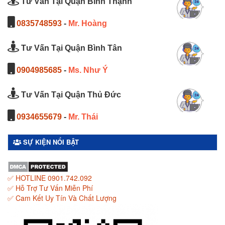
Tư Vấn Tại Quận Bình Thạnh
0835748593
-
Mr. Hoàng
Tư Vấn Tại Quận Bình Tân
0904985685
-
Ms. Như Ý
Tư Vấn Tại Quận Thủ Đức
0934655679
-
Mr. Thái
SỰ KIỆN NỔI BẬT
✅ HOTLINE 0901.742.092
✅ Hỗ Trợ Tư Vấn Miễn Phí
✅ Cam Kết Uy Tín Và Chất Lượng