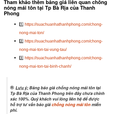
Tham khảo thêm bảng giá liên quan chống
nóng mái tôn tại Tp Bà Rịa của Thanh
Phong
1️⃣
https://suachuanhathanhphong.com/chong-
nong-mai-ton/
2️⃣
https://suachuanhathanhphong.com/chong-
nong-mai-ton-tai-vung-tau/
3️⃣
https://suachuanhathanhphong.com/chong-
nong-mai-ton-tai-binh-chanh/
®
Lưu ý:
Bảng báo giá chống nóng mái tôn tại
Tp Bà Rịa của Thanh Phong trên đây chưa chính
xác 100%. Quý khách vui lòng liên hệ để được
hỗ trợ tư vấn báo giá
chống nóng mái tôn
miễn
phí.