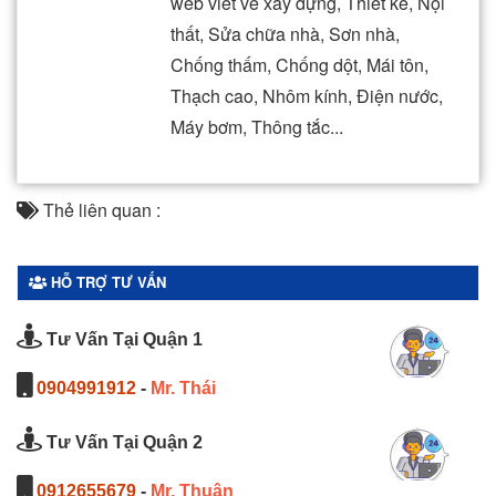
web viết về xây dựng, Thiết kế, Nội
thất, Sửa chữa nhà, Sơn nhà,
Chống thấm, Chống dột, Mái tôn,
Thạch cao, Nhôm kính, Điện nước,
Máy bơm, Thông tắc...
Thẻ liên quan :
HỖ TRỢ TƯ VẤN
Tư Vấn Tại Quận 1
0904991912
-
Mr. Thái
Tư Vấn Tại Quận 2
0912655679
-
Mr. Thuận