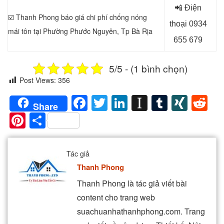
📲 Điện
☑️ Thanh Phong báo giá chi phí chống nóng
thoại 0934
mái tôn tại Phường Phước Nguyên, Tp Bà Rịa
655 679
5/5 - (1 bình chọn)
Post Views:
356
Facebook
Twitter
LinkedIn
Instapaper
Tumblr
XIN
Re
Share
Pinterest
Share
Tác giả
Thanh Phong
Thanh Phong là tác giả viết bài
content cho trang web
suachuanhathanhphong.com. Trang