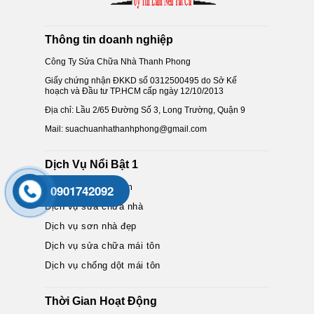
Thông tin doanh nghiệp
Công Ty Sửa Chữa Nhà Thanh Phong
Giấy chứng nhận ĐKKD số 0312500495 do Sở Kế
hoạch và Đầu tư TP.HCM cấp ngày 12/10/2013
Địa chỉ: Lầu 2/65 Đường Số 3, Long Trường, Quận 9
Mail: suachuanhathanhphong@gmail.com
Dịch Vụ Nổi Bật 1
Dịch vụ chống thấm
0901742092
Dịch vụ sửa chữa nhà
Dịch vụ sơn nhà đẹp
Dịch vụ sửa chữa mái tôn
Dịch vụ chống dột mái tôn
Thời Gian Hoạt Động