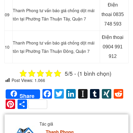
Điện
Thanh Phong tư vấn báo giá chống dột mái
09
thoại
0835
tôn tại Phường Tân Thuận Tây, Quận 7
748 593
Điện thoại
Thanh Phong tư vấn báo giá chống dột mái
10
0904 991
tôn tại Phường Tân Thuận Đông, Quận 7
912
5/5 - (1 bình chọn)
Post Views:
1.066
Facebook
Twitter
LinkedIn
Instapaper
Tumblr
XIN
Re
Share
Pinterest
Share
Tác giả
Thanh Phong