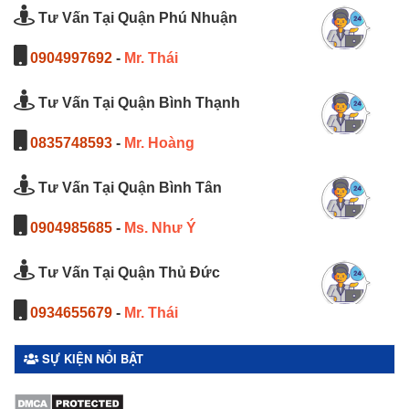
Tư Vấn Tại Quận Phú Nhuận
0904997692
-
Mr. Thái
Tư Vấn Tại Quận Bình Thạnh
0835748593
-
Mr. Hoàng
Tư Vấn Tại Quận Bình Tân
0904985685
-
Ms. Như Ý
Tư Vấn Tại Quận Thủ Đức
0934655679
-
Mr. Thái
SỰ KIỆN NỔI BẬT