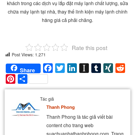
khách trong các dịch vụ lắp đặt máy lạnh chất lượng, sửa
chữa máy lạnh tại nhà, thay thế linh kiện máy lạnh chính
hãng giá cả phải chăng.
Rate this post
Post Views:
1.271
Facebook
Twitter
LinkedIn
Instapaper
Tumblr
XIN
Re
Share
Pinterest
Share
Tác giả
Thanh Phong
Thanh Phong là tác giả viết bài
content cho trang web
suachuanhathanhphong.com. Trang