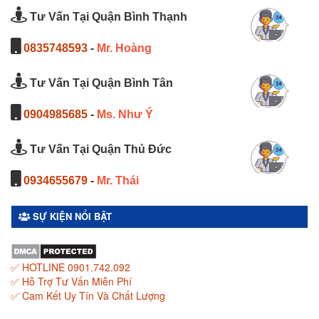
Tư Vấn Tại Quận Bình Thạnh
0835748593
-
Mr. Hoàng
Tư Vấn Tại Quận Bình Tân
0904985685
-
Ms. Như Ý
Tư Vấn Tại Quận Thủ Đức
0934655679
-
Mr. Thái
SỰ KIỆN NỔI BẬT
✅ HOTLINE 0901.742.092
✅ Hỗ Trợ Tư Vấn Miễn Phí
✅ Cam Kết Uy Tín Và Chất Lượng